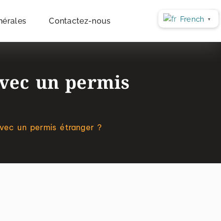
French
nérales
Contactez-nous
▼
avec un permis
vec un permis étranger ?