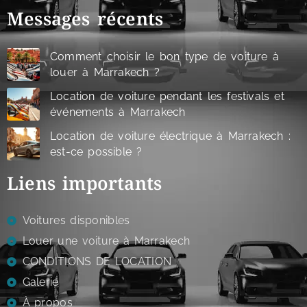
Messages récents
Comment choisir le bon type de voiture à
louer à Marrakech ?
Location de voiture pendant les festivals et
événements à Marrakech
Location de voiture électrique à Marrakech :
est-ce possible ?
Liens importants
Voitures disponibles
Louer une voiture à Marrakech
CONDITIONS DE LOCATION
Galerie
À propos