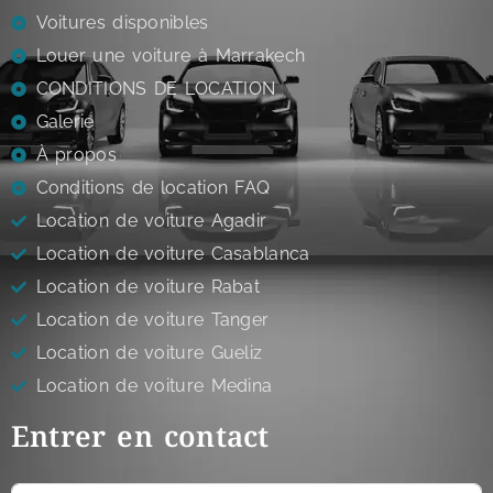
Voitures disponibles
Louer une voiture à Marrakech
CONDITIONS DE LOCATION
Galerie
À propos
Conditions de location FAQ
Location de voiture Agadir
Location de voiture Casablanca
Location de voiture Rabat
Location de voiture Tanger
Location de voiture Gueliz
Location de voiture Medina
Entrer en contact