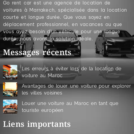
Go rent car est une agence de location de
voitures à Marrakech, spécialisée dans la location
courte et longue durée. Que vous soyez en
déplacement professionnel, en vacances ou que
vous ayez besoin d’un véhicule pour une longue
durée, nous avons la solution idéale.
Messages récents
Les erreurs à éviter lors de la location de
voiture au Maroc
Avantages de louer une voiture pour explorer
les villes voisines
Louer une voiture au Maroc en tant que
touriste européen
Liens importants