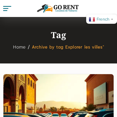
French
▼
Tag
Archive by tag Explorer les villes"
Home