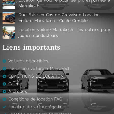
Location de voiture pour les professionnels à
Marrakech
Que Faire en Cas de Crevaison Location
Voiture Marrakech : Guide Complet
Location voiture Marrakech : les options pour
jeunes conducteurs
Liens importants
Voitures disponibles
Louer une voiture à Marrakech
CONDITIONS DE LOCATION
Galerie
À propos
Conditions de location FAQ
Location de voiture Agadir