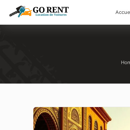
Accue
Ho