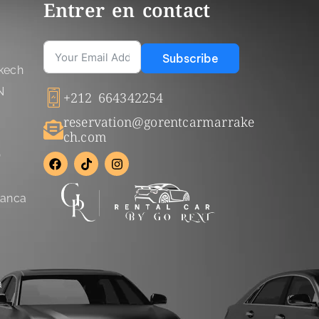
Entrer en contact
Subscribe
kech
N
+212 664342254
reservation@gorentcarmarrake
ch.com
Q
lanca
r
a